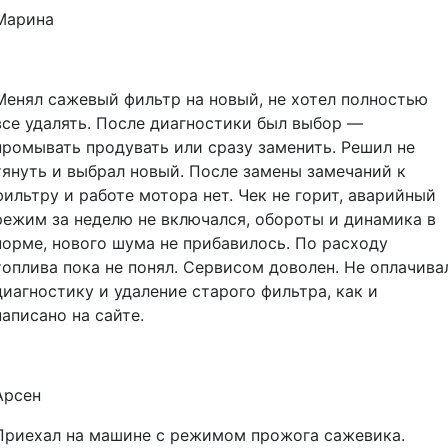
Марина
Менял сажевый фильтр на новый, не хотел полностью
все удалять. После диагностики был выбор —
промывать продувать или сразу заменить. Решил не
тянуть и выбрал новый. После замены замечаний к
фильтру и работе мотора нет. Чек не горит, аварийный
режим за неделю не включался, обороты и динамика в
норме, нового шума не прибавилось. По расходу
топлива пока не понял. Сервисом доволен. Не оплачива
диагностику и удаление старого фильтра, как и
написано на сайте.
Арсен
Приехал на машине с режимом прожога сажевика.