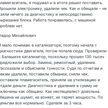
пламегаситель, я подумал и в итоге решил поставить.
Прошили электронику, удалили чек. Как и обещали – не
взяли ничего за диагностику и непосредственно
вырезание блока. Работа понравилась, с машиной
проблем нет.
Федор Михайлович
Я мало понимаю в катализаторе, поэтому начала с
диагностики двигателя, потом попала сюда. Проверили
в Балашихе катализатор, поскольку прошел 130 тысяч
предложили выбор. Замена, ремонтный, удаление.
Рассказали и объяснили тонкости. Судя по отчетам и
чекам удалили, поставили обманки, сняли чек,
поставили пламегаситель, приняли на утилизацию и
отдали деньги. Диагностика и удаление в сумму не
включены как обещано. Как неспециалист довольна.
Машина не шумит, не воняет, не теряет мощность. По
деньгам все нормально. Сделали за 3 часа.