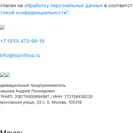
огласен на
обработку персональных данных
в соответст
итикой конфиденциальности"
.
+7 (910) 473-99-19
info@topvihlop.ru
ндивидуальный предприниматель
амышев Андрей Леонидович
ГРНИП: 318774600694661 / ИНН: 772158458230
роновская улица, 33 с. 5, Москва, 105318
Меню: